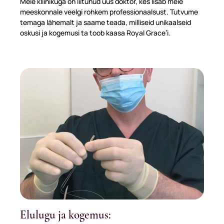
Meie kliinikuga on liitunud uus doktor, kes lisab meie
meeskonnale veelgi rohkem professionaalsust. Tutvume
temaga lähemalt ja saame teada, milliseid unikaalseid
oskusi ja kogemusi ta toob kaasa Royal Grace’i.
Elulugu ja kogemus: