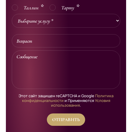
Таллин
Тарту
Этот сайт защищен reCAPTCHA и Google
Политика
конфиденциальности
и Применяются
Условия
использования
.