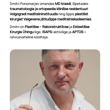
Dmitri Ponomarjev omandas
MD kraadi
, lõpetades
traumatoloogia ja ortopeedia kliinilise residentuuri
Volgogradi meditsiininstituudis
ning õppis
plastilist
kirurgiat Valgevene jätkuõppe meditsiiniakadeemias
.
Dmitri on
Plastilise – Rekonstruktiivse
ja
Esteetilise
Kirurgia Ühingu
liige,
ISAPS
i aktiivliige ja
APTOS
-i
rahvusvaheline koolitaja.