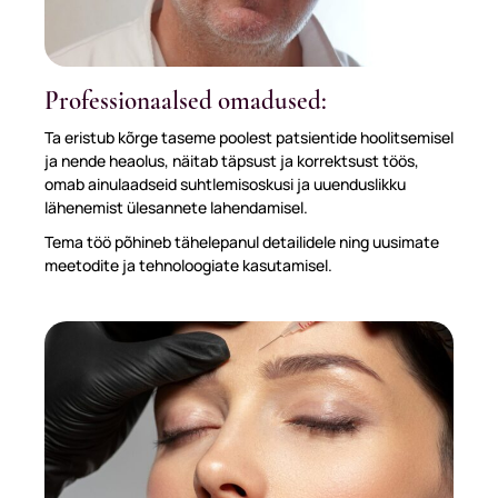
Professionaalsed omadused:
Ta eristub kõrge taseme poolest patsientide hoolitsemisel
ja nende heaolus, näitab täpsust ja korrektsust töös,
omab ainulaadseid suhtlemisoskusi ja uuenduslikku
lähenemist ülesannete lahendamisel.
Tema töö põhineb tähelepanul detailidele ning uusimate
meetodite ja tehnoloogiate kasutamisel.