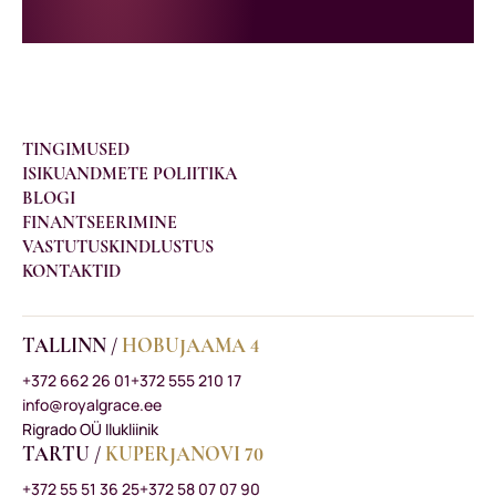
TINGIMUSED
ISIKUANDMETE POLIITIKA
BLOGI
FINANTSEERIMINE
VASTUTUSKINDLUSTUS
KONTAKTID
TALLINN /
HOBUJAAMA 4
+372 662 26 01
+372 555 210 17
info@royalgrace.ee
Rigrado OÜ Ilukliinik
TARTU /
KUPERJANOVI 70
+372 55 51 36 25
+372 58 07 07 90