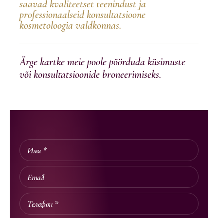
saavad kvaliteetset teenindust ja
professionaalseid konsultatsioone
kosmetoloogia valdkonnas.
Ärge kartke meie poole pöörduda küsimuste
või konsultatsioonide broneerimiseks.