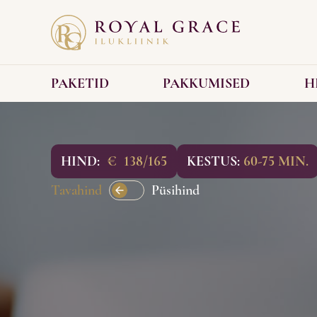
PAKETID
PAKKUMISED
H
HIND:
€
138/165
KESTUS:
60-75 MIN.
Tavahind
Püsihind