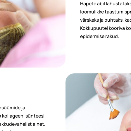
Hapete abil lahustataks
loomulikke taastumisp
värskeks ja puhtaks, ka
Kokkupuutel kooriva k
epidermise rakud.
nsüümide ja
 kollageeni sünteesi.
rakkudevahelist ainet,