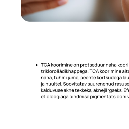
TCA koorimine on protseduur naha koor
trikloroäädikhappega. TCA koorimine ait
naha, tuhmi jume, peente kortsudega laub
ja huultel. Soovitatav suurenenud rasus
kalduvuse akne tekkeks, aknejärgseks. Ef
etioloogiaga pindmise pigmentatsiooni 