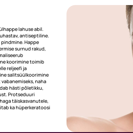
ülhappe lahuse abil.
uhastav, antiseptiline.
i pindmine. Happe
ermise surnud rakud,
maliseerub
ine koorimine toimib
e reljeefi ja
ine salitsüülkoorimine
t vabanemiseks, naha
ab hästi põletikku,
ust. Protseduuri
haga täiskasvanutele,
 aitab ka hüperkeratoosi