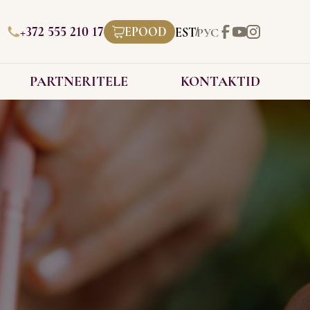
+372 555 210 17
EPOOD
EST
РУС
PARTNERITELE
KONTAKTID