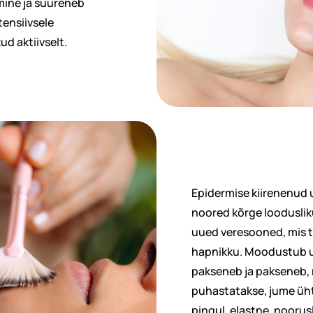
mine ja suureneb
tensiivsele
d aktiivselt.
Epidermise kiirenenu
noored kõrge loodusliku
uued veresooned, mis t
hapnikku. Moodustub uu
pakseneb ja pakseneb
puhastatakse, jume üht
pingul, elastne, noorusli