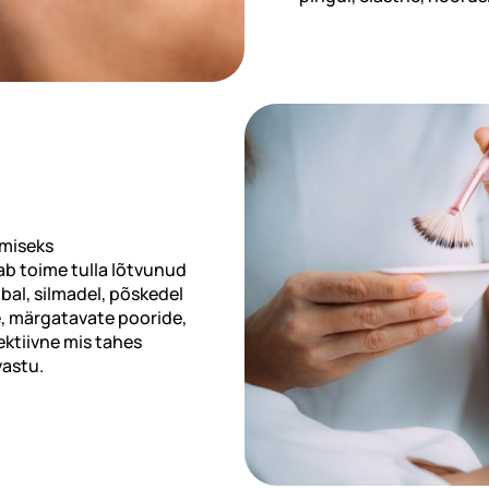
imiseks
ab toime tulla lõtvunud
al, silmadel, põskedel
e, märgatavate pooride,
ektiivne mis tahes
vastu.