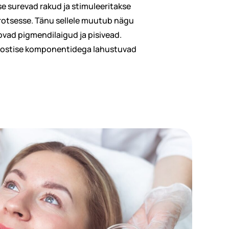
e surevad rakud ja stimuleeritakse
rotsesse. Tänu sellele muutub nägu
ovad pigmendilaigud ja pisivead.
oostise komponentidega lahustuvad