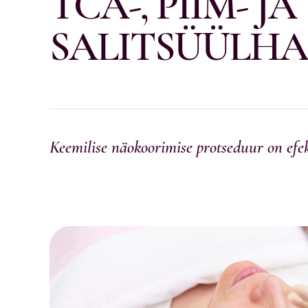
TCA-, PIIM- JA
SALITSÜÜLH
Keemilise näokoorimise protseduur on efe