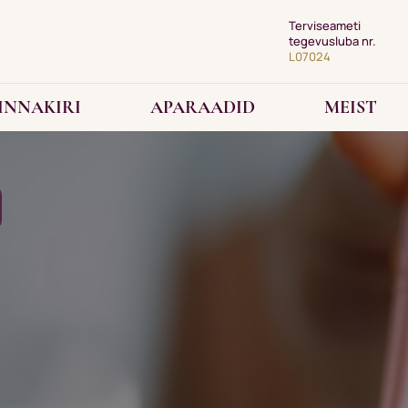
Terviseameti
tegevusluba nr.
L07024
INNAKIRI
APARAADID
MEIST