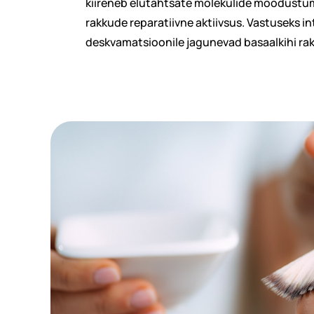
kiireneb elutähtsate molekulide moodustu
rakkude reparatiivne aktiivsus. Vastuseks in
deskvamatsioonile jagunevad basaalkihi raku