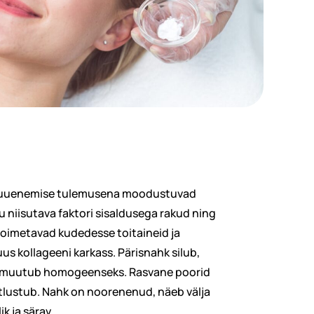
d uuenemise tulemusena moodustuvad
 niisutava faktori sisaldusega rakud ning
oimetavad kudedesse toitaineid ja
s kollageeni karkass. Pärisnahk silub,
, muutub homogeenseks. Rasvane poorid
lustub. Nahk on noorenenud, näeb välja
k ja särav.