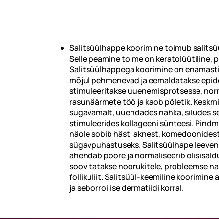
Salitsüülhappe koorimine toimub salitsü
Selle peamine toime on keratolüütiline, p
Salitsüülhappega koorimine on enamast
mõjul pehmenevad ja eemaldatakse epid
stimuleeritakse uuenemisprotsesse, nor
rasunäärmete töö ja kaob põletik. Keskm
sügavamalt, uuendades nahka, siludes sell
stimuleerides kollageeni sünteesi. Pindm
näole sobib hästi aknest, komedoonides
sügavpuhastuseks. Salitsüülhape leevend
ahendab poore ja normaliseerib õlisisald
soovitatakse noorukitele, probleemse na
follikuliit. Salitsüül-keemiline koorimine
ja seborroilise dermatiidi korral.