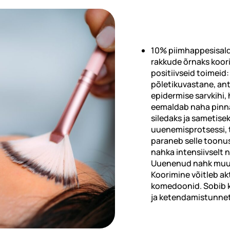
10% piimhappesisal
rakkude õrnaks koor
positiivseid toimeid: 
põletikuvastane, ant
epidermise sarvkihi,
eemaldab naha pinna
siledaks ja sametis
uuenemisprotsessi, t
paraneb selle toonus
nahka intensiivselt 
Uuenenud nahk muutu
Koorimine võitleb ak
komedoonid. Sobib kõ
ja ketendamistunnet