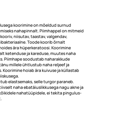
dusega koorimine on mõeldud surnud
imiseks nahapinnalt. Piimhappel on mitmeid
kooriv, ​​niisutav, taastav, valgendav,
ibakteriaalne. Toode koorib õrnalt
 hoides ära hüperkeratoosi. Koorimine
lt ketenduse ja kareduse, muutes naha
eks. Piimhape soodustab naharakkude
änu millele ühtlustub naha reljeef ja
. Koorimine hoiab ära kuivuse ja küllastab
niiskusega.
b elastsemaks, selle turgor paraneb.
tiivselt naha ebatäiuslikkusega nagu akne ja
ikidele nahatüüpidele, ei tekita pingulus-
.