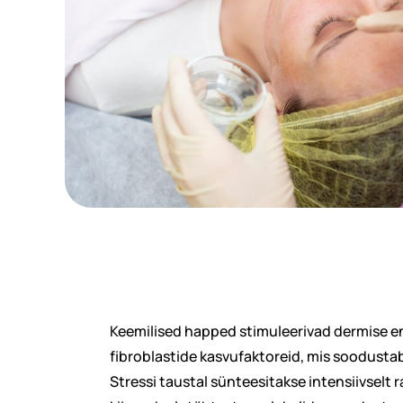
Keemilised happed stimuleerivad dermise e
fibroblastide kasvufaktoreid, mis soodustab
Stressi taustal sünteesitakse intensiivselt 